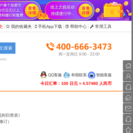
史
我的收藏夹
手机App下载
帮助中心
常用工具
文搜索
周一至周日 9:00 - 23:00
onic
首
QQ客服
和我联系
智能客服
页
会
今日汇率：100 日元 = 4.57480 人民币
员
联
中
系
联
心
QQ
系
发
税则归类表》
旺
送
投
月修订）
旺
邮
诉
收