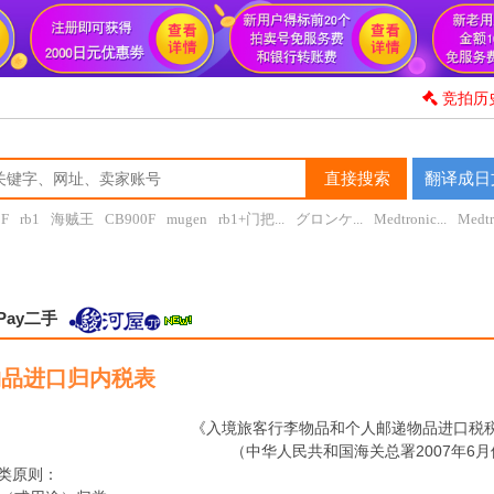
竞拍历
直接搜索
翻译成日
0F
rb1
海贼王
CB900F
mugen
rb1+门把...
グロンケ...
Medtronic...
Medtr
Pay二手
物品进口归内税表
《入境旅客行李物品和个人邮递物品进口税
（中华人民共和国海关总署2007年6
类原则：