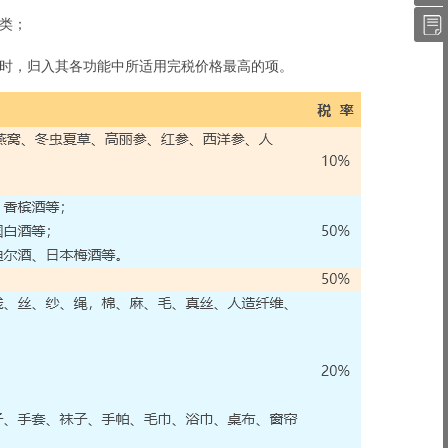
件
QQ
藏
归类；
我
夹
的
定时，归入其各功能中所适用完税价格最高的项。
订
单