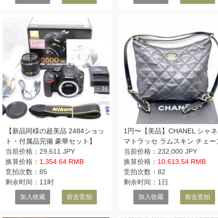
【新品同様の超美品 2484ショッ
1円〜【美品】CHANEL シャ
ト・付属品完備 豪華セット】
マトラッセ ラムスキン チェー
Nikon ニコン D5500 AF-S 18-
当前价格：29,611 JPY
ショルダーバッグ リュックサ
当前价格：232,000 JPY
55mm VR Ⅱ
换算价格：
1,354.64 RMB
ク バックパック 2way Gカー
换算价格：
10,613.54 RMB
竞拍次数：85
黒 ココマーク
竞拍次数：82
剩余时间：11时
剩余时间：1日
加入收藏
前去竞拍
加入收藏
前去竞拍