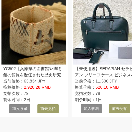
YC502【兵庫県の図書館や博物
【未使用級】SERAPIAN セラ
館の館長を歴任された歴史研究
アン ブリーフケース ビジネス
家遺族委託品】日本美術 桃山
当前价格：63,834 JPY
ッグ ハンドバッグ 2way グリ
当前价格：11,500 JPY
時代 古志野絵志野筒小鉢筒向
换算价格：
2,920.28 RMB
ン 希少カラー スリム A4収納
换算价格：
526.10 RMB
付 伝来品
竞拍次数：79
能 メンズ
竞拍次数：78
剩余时间：2日
剩余时间：1日
加入收藏
前去竞拍
加入收藏
前去竞拍