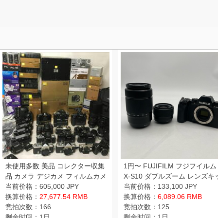
未使用多数 美品 コレクター収集
1円〜 FUJIFILM フジフイルム
品 カメラ デジカメ フィルムカメ
X-S10 ダブルズーム レンズキ
ラ NIKON/CANON/RICOH
当前价格：605,000 JPY
ト ブラック ミラーレスカメラ
当前价格：133,100 JPY
D6/D3/D2x/F5/F2/PENTAX Q10
换算价格：
27,677.54 RMB
付 動作確認済
换算价格：
6,089.06 RMB
AF VR-NIKKOR 80-400mm
竞拍次数：166
竞拍次数：125
剩余时间：1日
剩余时间：1日