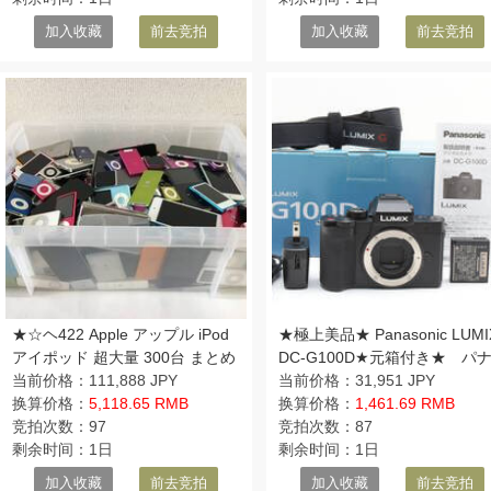
加入收藏
前去竞拍
加入收藏
前去竞拍
★☆ヘ422 Apple アップル iPod
★極上美品★ Panasonic LUMI
アイポッド 超大量 300台 まとめ
DC-G100D★元箱付き★ パ
売り iPod classic touch nano
当前价格：111,888 JPY
ソニック #04292
当前价格：31,951 JPY
shuffle 他☆★
换算价格：
5,118.65 RMB
换算价格：
1,461.69 RMB
竞拍次数：97
竞拍次数：87
剩余时间：1日
剩余时间：1日
加入收藏
前去竞拍
加入收藏
前去竞拍